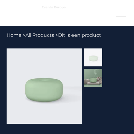
Events Europe
Home
>
All Products
>
Dit is een product