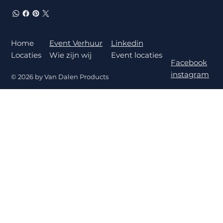
Home
Linkedin
Event Verhuur
Locaties
Event locaties
Wie zijn wij
Facebook
instagram
© 2026 by Van Dalen Products